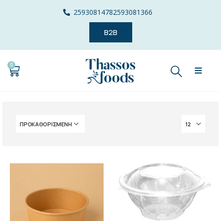
2593081478
2593081366
B2B
0