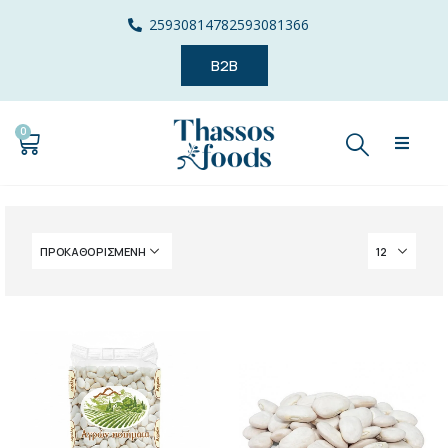
2593081478
2593081366
B2B
0