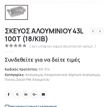
ΣΚΕΥΟΣ ΑΛΟΥΜΙΝIOY 43L
100Τ (18/ΚΙΒ)
( Δεν υπάρχει καμία αξιολόγηση ακόμη. )
0
out of 5
Συνδεθείτε για να δείτε τιμές
Κωδικός προϊόντος:
66-314
Κατηγορίες:
Αναλώσιμα
,
Απορυπαντικά-Χαρτικά-Αναλώσιμα
,
Γενικα
,
Σκεύη Pet Αλουμινίου
ΠΡΌΣΘΉΚΗ ΣΤΗΝ ΛΊΣΤΑ ΕΠΙΘΥΜΙΏΝ