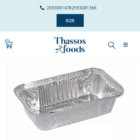
2593081478
2593081366
B2B
0