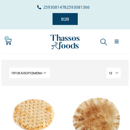
2593081478
2593081366
B2B
0