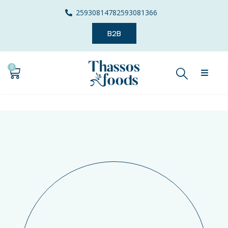
2593081478
2593081366
B2B
0