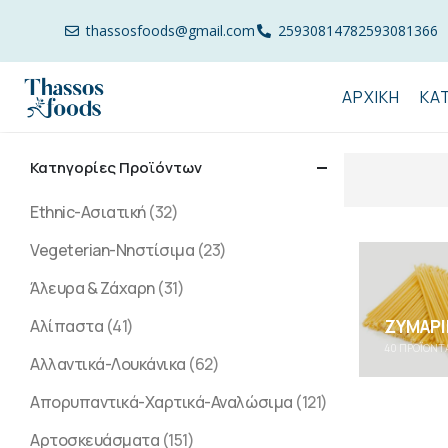
thassosfoods@gmail.com
2593081478
2593081366
ΑΡΧΙΚΉ
ΚΑ
Κατηγορίες Προϊόντων
Ethnic-Ασιατική
(32)
Vegeterian-Νηστίσιμα
(23)
Άλευρα & Ζάχαρη
(31)
ΖΥΜΑΡΙ
Αλίπαστα
(41)
40
ΠΡΟΪΌΝΤ
Αλλαντικά-Λουκάνικα
(62)
Απορυπαντικά-Χαρτικά-Αναλώσιμα
(121)
Αρτοσκευάσματα
(151)