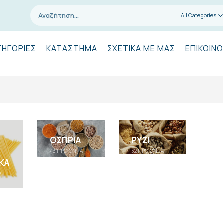
All Categories
ΤΗΓΟΡΊΕΣ
ΚΑΤΆΣΤΗΜΑ
ΣΧΕΤΙΚΆ ΜΕ ΜΑΣ
ΕΠΙΚΟΙΝΩ
ΌΣΠΡΙΑ
ΡΎΖΙ
43
ΠΡΟΪΌΝΤΑ
32
ΠΡΟΪΌΝΤΑ
ΚΆ
Α