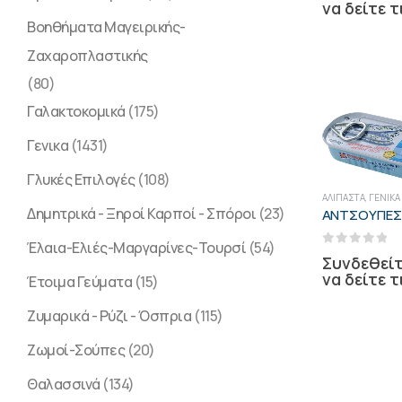
να δείτε τ
Βοηθήματα Μαγειρικής-
Ζαχαροπλαστικής
(80)
Γαλακτοκομικά
(175)
Γενικα
(1431)
Γλυκές Επιλογές
(108)
ΑΛΊΠΑΣΤΑ
,
ΓΕΝΙΚΑ
Δημητρικά - Ξηροί Καρποί - Σπόροι
(23)
Έλαια-Ελιές-Μαργαρίνες-Τουρσί
(54)
0
out of 5
Συνδεθείτ
να δείτε τ
Έτοιμα Γεύματα
(15)
Ζυμαρικά - Ρύζι - Όσπρια
(115)
Ζωμοί-Σούπες
(20)
Θαλασσινά
(134)