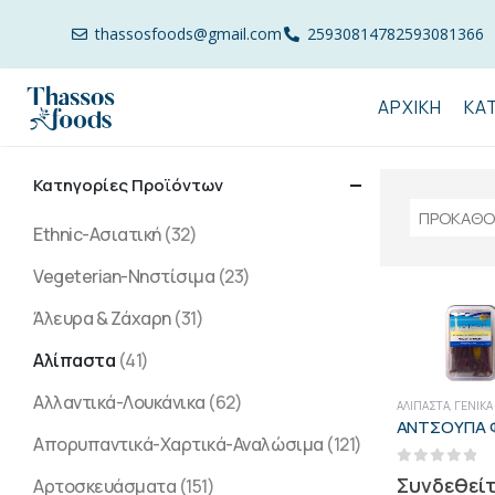
thassosfoods@gmail.com
2593081478
2593081366
ΑΡΧΙΚΉ
ΚΑ
Κατηγορίες Προϊόντων
Ethnic-Ασιατική
(32)
Vegeterian-Νηστίσιμα
(23)
Άλευρα & Ζάχαρη
(31)
Αλίπαστα
(41)
Αλλαντικά-Λουκάνικα
(62)
ΑΛΊΠΑΣΤΑ
,
ΓΕΝΙΚΑ
Απορυπαντικά-Χαρτικά-Αναλώσιμα
(121)
0
out of 5
Συνδεθείτ
Αρτοσκευάσματα
(151)