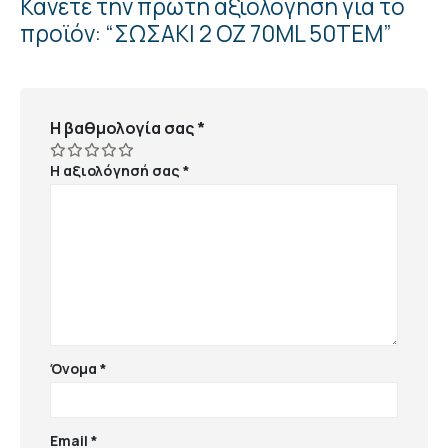
Κάνετε την πρώτη αξιολόγηση για το
προϊόν: “ΣΩΣΑΚΙ 2 ΟΖ 70ML 50ΤΕΜ”
Η βαθμολογία σας
*
Η αξιολόγησή σας
*
Όνομα
*
Email
*