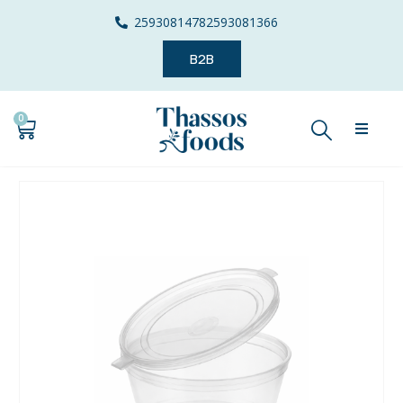
2593081478
2593081366
B2B
0