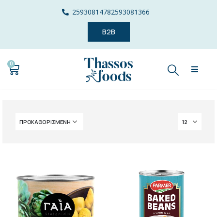
2593081478
2593081366
B2B
0