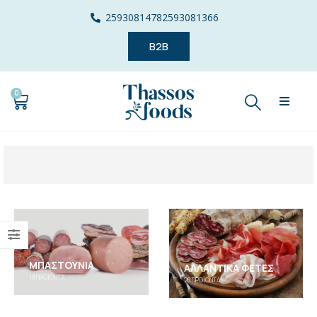
2593081478
2593081366
B2B
0
ΜΠΑΣΤΟΎΝΙΑ
ΑΛΛΑΝΤΙΚΆ ΦΈΤΕΣ
18
ΠΡΟΪΌΝΤΑ
28
ΠΡΟΪΌΝΤΑ