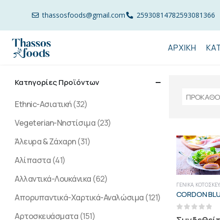
thassosfoods@gmail.com
2593081478
2593081366
ΑΡΧΙΚΉ
ΚΑ
Κατηγορίες Προϊόντων
Ethnic-Ασιατική
(32)
Vegeterian-Νηστίσιμα
(23)
Άλευρα & Ζάχαρη
(31)
Αλίπαστα
(41)
Αλλαντικά-Λουκάνικα
(62)
ΓΕΝΙΚΑ
,
ΚΟΤΟΣΚΕΥ
Απορυπαντικά-Χαρτικά-Αναλώσιμα
(121)
Αρτοσκευάσματα
(151)
0
out of 5