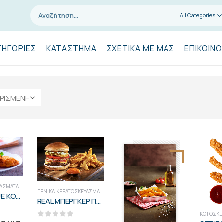
All Categories
ΤΗΓΟΡΊΕΣ
ΚΑΤΆΣΤΗΜΑ
ΣΧΕΤΙΚΆ ΜΕ ΜΑΣ
ΕΠΙΚΟΙΝΩ
ΆΣΜΑΤΑ
,
ΚΡΕΑΤΟΣΚΕΥΆΣΜΑΤΑ-ΚΟΤΟΣΚΕΥΆΣΜΑΤΑ
,
ΠΡΟΪΌΝΤΑ SNACK BAR
,
ΨΗΜΈΝΑ-ΠΑΝΈ
ΓΕΝΙΚΑ
,
ΚΡΕΑΤΟΣΚΕΥΆΣΜΑΤΑ
,
ΚΡΕΑΤΟΣΚΕΥΆΣΜΑΤΑ-ΚΟΤΟΣΚΕΥΆΣΜΑΤΑ
,
ΠΡΟΪΌΝ
CORDON BLUE ΚΟΤΟΠ. ΠΡΟΨ. ΧΥΜΑ ΚΤΨ EE
REAL ΜΠΕΡΓΚΕΡ ΠΡΟΨΗΜ.190ΓΡ ΕΕ 3K ΚΤΨ
ΚΟΤΟΣΚΕ