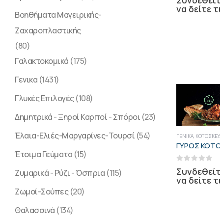
Συνδεθείτ
να δείτε τ
Βοηθήματα Μαγειρικής-
Ζαχαροπλαστικής
(80)
Γαλακτοκομικά
(175)
Γενικα
(1431)
Γλυκές Επιλογές
(108)
Δημητρικά - Ξηροί Καρποί - Σπόροι
(23)
Έλαια-Ελιές-Μαργαρίνες-Τουρσί
(54)
ΓΕΝΙΚΑ
,
ΚΟΤΟΣΚΕΥ
Έτοιμα Γεύματα
(15)
0
out of 5
Συνδεθείτ
Ζυμαρικά - Ρύζι - Όσπρια
(115)
να δείτε τ
Ζωμοί-Σούπες
(20)
Θαλασσινά
(134)