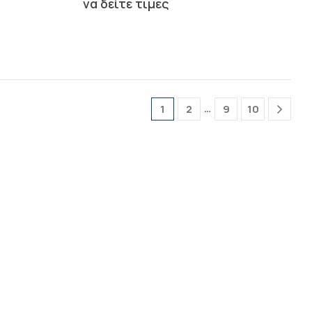
να δείτε τιμές
…
1
2
9
10