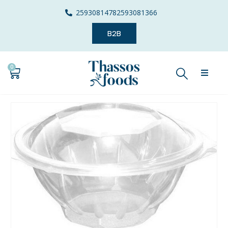
2593081478
2593081366
B2B
0