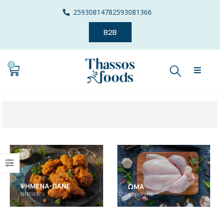
2593081478
2593081366
B2B
0
ΨΗΜΈΝΑ-ΠΑΝΈ
ΩΜΆ
39
ΠΡΟΪΌΝΤΑ
28
ΠΡΟΪΌΝΤΑ