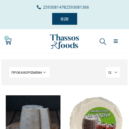
2593081478
2593081366
B2B
0