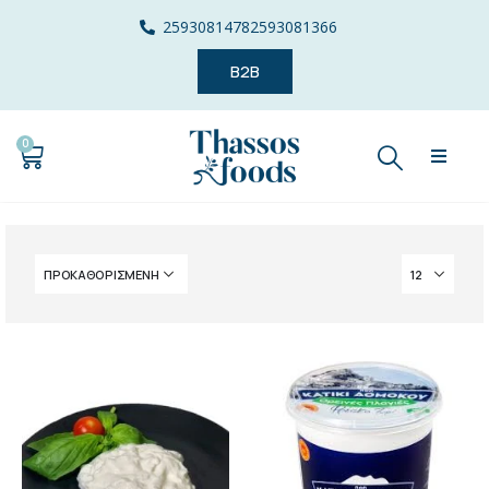
2593081478
2593081366
B2B
0