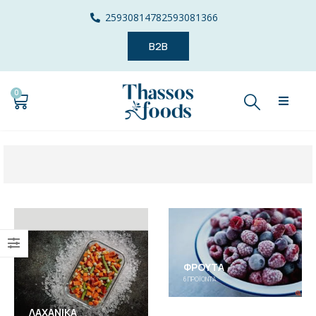
2593081478
2593081366
B2B
0
ΦΡΟΎΤΑ
6
ΠΡΟΪΌΝΤΑ
ΛΑΧΑΝΙΚΆ