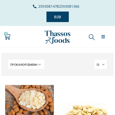
2593081478
2593081366
B2B
0