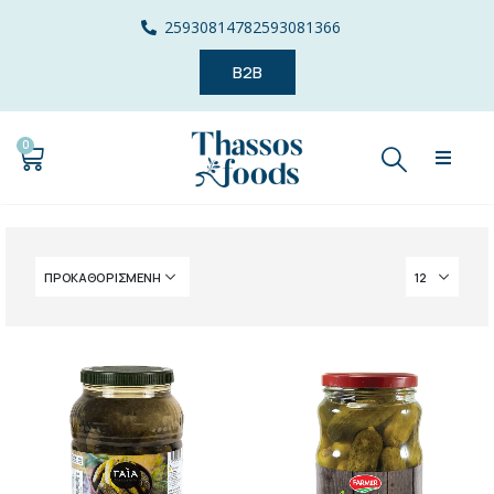
2593081478
2593081366
B2B
0