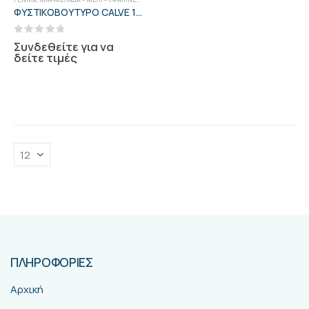
ΦΥΣΤΙΚΟΒΟΥΤΥΡΟ CALVE 1ΚΙΛΟΥ
0
out of 5
Συνδεθείτε για να
δείτε τιμές
ΠΛΗΡΟΦΟΡΙΕΣ
Αρχική