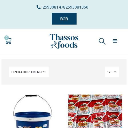
2593081478
2593081366
B2B
0