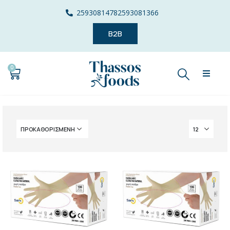
2593081478
2593081366
B2B
0