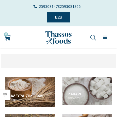
2593081478
2593081366
B2B
0
ΖΆΧΑΡΗ
ΆΛΕΥΡΑ-ΣΙΜΙΓΔΆΛΙ
9
ΠΡΟΪΌΝΤΑ
16
ΠΡΟΪΌΝΤΑ