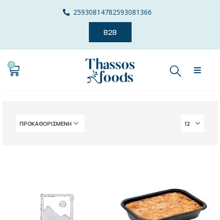
2593081478
2593081366
B2B
0