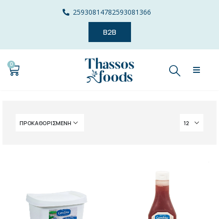
2593081478
2593081366
B2B
0