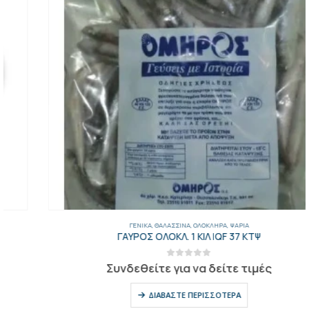
ΓΕΝΙΚΑ
,
ΘΑΛΑΣΣΙΝΆ
,
ΟΛΌΚΛΗΡΑ
,
ΨΆΡΙΑ
ΓΑΥΡΟΣ ΟΛΟΚΛ. 1 ΚΙΛ IQF 37 ΚΤΨ
0
out of 5
Συνδεθείτε για να δείτε τιμές
ΔΙΑΒΆΣΤΕ ΠΕΡΙΣΣΌΤΕΡΑ