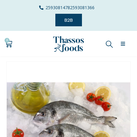
2593081478
2593081366
B2B
0