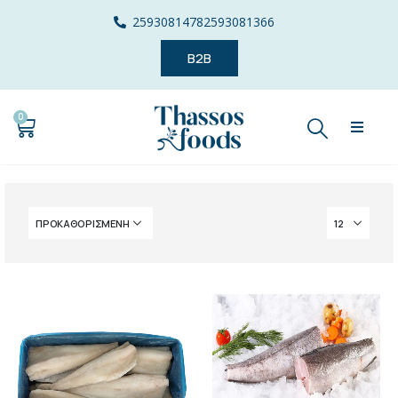
2593081478
2593081366
B2B
0