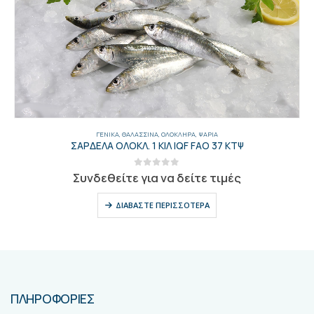
ΓΕΝΙΚΑ
,
ΘΑΛΑΣΣΙΝΆ
,
ΟΛΌΚΛΗΡΑ
,
ΨΆΡΙΑ
ΣΑΡΔΕΛΑ ΟΛΟΚΛ. 1 ΚΙΛ IQF FAO 37 ΚΤΨ
0
out of 5
Συνδεθείτε για να δείτε τιμές
ΔΙΑΒΆΣΤΕ ΠΕΡΙΣΣΌΤΕΡΑ
ΠΛΗΡΟΦΟΡΙΕΣ