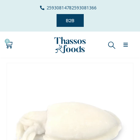
2593081478
2593081366
B2B
0