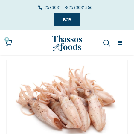
2593081478
2593081366
B2B
0