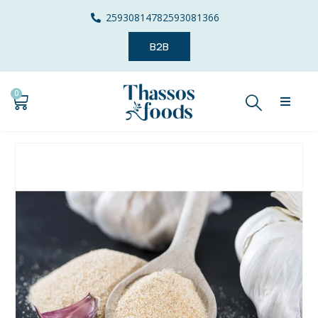
2593081478
2593081366
B2B
0