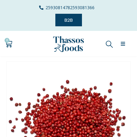
2593081478
2593081366
B2B
0