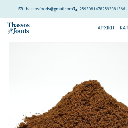
thassosfoods@gmail.com
2593081478
2593081366
ΑΡΧΙΚΉ
ΚΑ