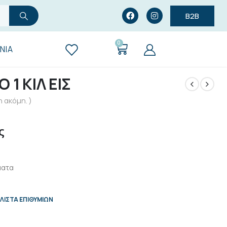
B2B
0
ΝΊΑ
1 ΚΙΛ ΕΙΣ
 ακόμη. )
ς
ματα
ΛΊΣΤΑ ΕΠΙΘΥΜΙΏΝ