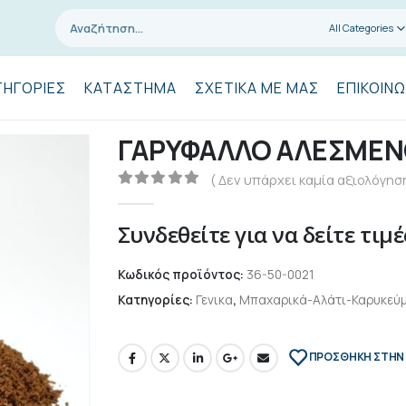
All Categories
ΤΗΓΟΡΊΕΣ
ΚΑΤΆΣΤΗΜΑ
ΣΧΕΤΙΚΆ ΜΕ ΜΑΣ
ΕΠΙΚΟΙΝΩ
ΓΑΡΥΦΑΛΛΟ ΑΛΕΣΜΕΝΟ 
( Δεν υπάρχει καμία αξιολόγηση
0
out of 5
Συνδεθείτε για να δείτε τιμέ
Κωδικός προϊόντος:
36-50-0021
Κατηγορίες:
Γενικα
,
Μπαχαρικά-Αλάτι-Καρυκεύ
ΠΡΌΣΘΉΚΗ ΣΤΗΝ 