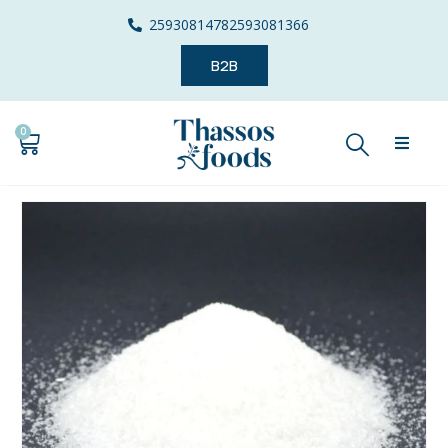
2593081478
2593081366
B2B
0