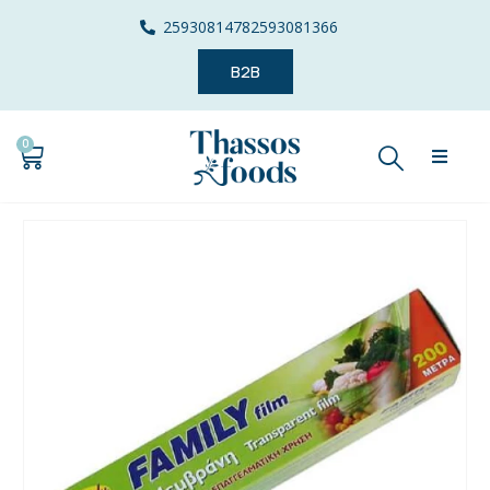
2593081478
2593081366
B2B
0