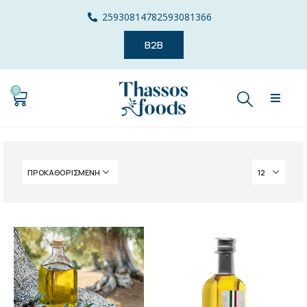
2593081478
2593081366
B2B
0