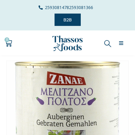
2593081478
2593081366
B2B
0