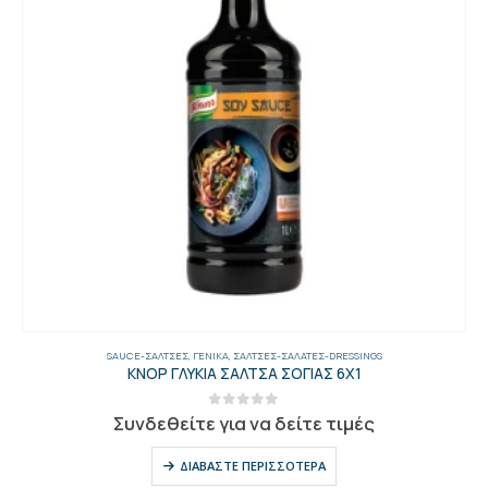
SAUCE-ΣΆΛΤΣΕΣ
,
ΓΕΝΙΚΑ
,
ΣΆΛΤΣΕΣ-ΣΑΛΆΤΕΣ-DRESSINGS
ΚΝΟΡ ΓΛΥΚΙΑ ΣΑΛΤΣΑ ΣΟΓΙΑΣ 6Χ1
0
out of 5
Συνδεθείτε για να δείτε τιμές
ΔΙΑΒΆΣΤΕ ΠΕΡΙΣΣΌΤΕΡΑ