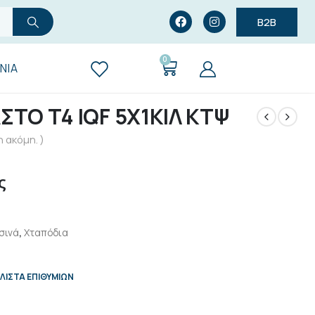
B2B
0
ΝΊΑ
ΣΤΟ Τ4 IQF 5X1KIΛ ΚΤΨ
 ακόμη. )
ς
σινά
,
Χταπόδια
ΛΊΣΤΑ ΕΠΙΘΥΜΙΏΝ