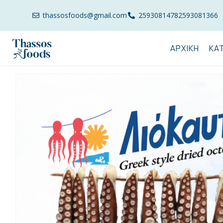
thassosfoods@gmail.com
2593081478
2593081366
ΑΡΧΙΚΉ
ΚΑ