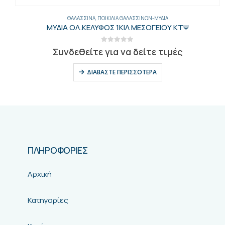
ΘΑΛΑΣΣΙΝΆ
,
ΨΆΡΙΑ
,
ΦΙΛΈΤΑ
ΒΑΚΑΛΑΟΣ ΦΙΛ SAITHE 16/32(3X9&2X7K) ΚΤΨ
0
out of 5
Συνδεθείτε για να δείτε τιμές
ΔΙΑΒΆΣΤΕ ΠΕΡΙΣΣΌΤΕΡΑ
ΠΛΗΡΟΦΟΡΙΕΣ
Αρχική
Κατηγορίες