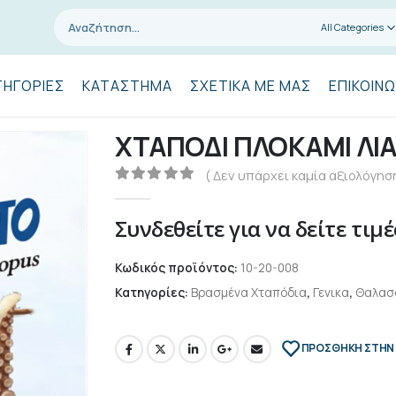
All Categories
ΤΗΓΟΡΊΕΣ
ΚΑΤΆΣΤΗΜΑ
ΣΧΕΤΙΚΆ ΜΕ ΜΑΣ
ΕΠΙΚΟΙΝΩ
ΧΤΑΠΟΔΙ ΠΛΟΚΑΜΙ ΛΙΑ
( Δεν υπάρχει καμία αξιολόγηση
0
out of 5
Συνδεθείτε για να δείτε τιμέ
Κωδικός προϊόντος:
10-20-008
Κατηγορίες:
Βρασμένα Χταπόδια
,
Γενικα
,
Θαλασ
ΠΡΌΣΘΉΚΗ ΣΤΗΝ 