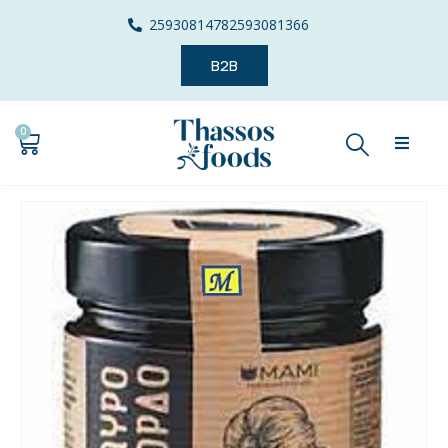
2593081478
2593081366
B2B
0