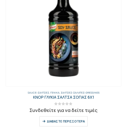
SAUCE-ΣΆΛΤΣΕΣ
,
ΓΕΝΙΚΑ
,
ΣΆΛΤΣΕΣ-ΣΑΛΆΤΕΣ-DRESSINGS
ΚΝΟΡ ΓΛΥΚΙΑ ΣΑΛΤΣΑ ΣΟΓΙΑΣ 6Χ1
0
out of 5
Συνδεθείτε για να δείτε τιμές
ΔΙΑΒΆΣΤΕ ΠΕΡΙΣΣΌΤΕΡΑ