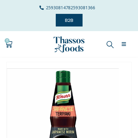
2593081478
2593081366
B2B
0