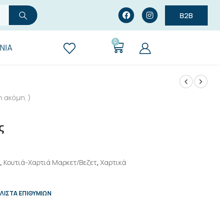
B2B
0
ΝΊΑ
 ακόμη. )
ς
,
Κουτιά-Χαρτιά Μαρκετ/Βεζετ
,
Χαρτικά
ΛΊΣΤΑ ΕΠΙΘΥΜΙΏΝ