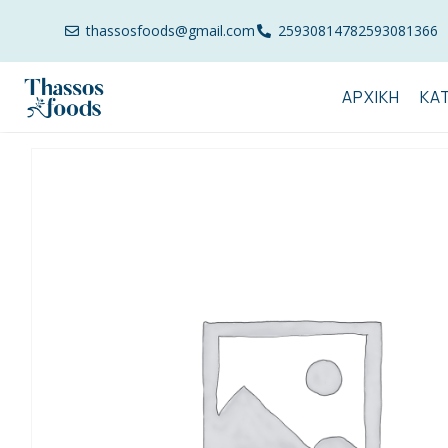
thassosfoods@gmail.com
2593081478
2593081366
ΑΡΧΙΚΉ
ΚΑ