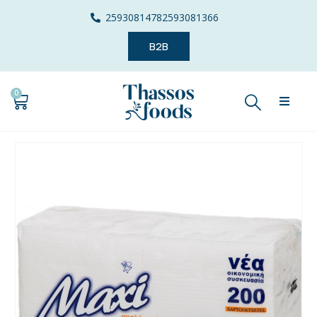
2593081478
2593081366
B2B
0