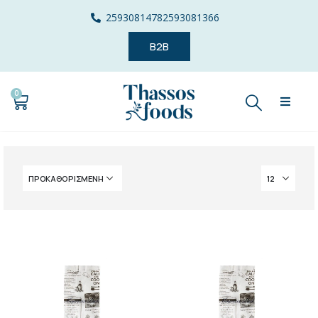
2593081478
2593081366
B2B
0