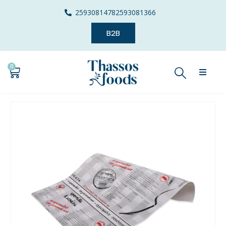
2593081478
2593081366
B2B
0