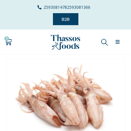
2593081478
2593081366
B2B
0