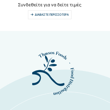
0
out of 5
Συνδεθείτε για να δείτε τιμές
ΔΙΑΒΆΣΤΕ ΠΕΡΙΣΣΌΤΕΡΑ