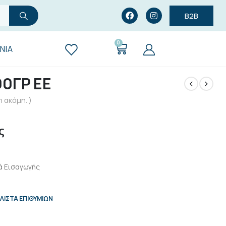
B2B
0
ΝΊΑ
0ΓΡ ΕΕ
 ακόμη. )
ς
ά Εισαγωγής
ΛΊΣΤΑ ΕΠΙΘΥΜΙΏΝ