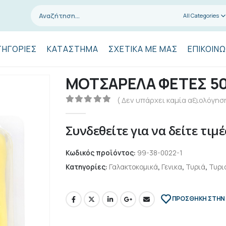
All Categories
ΤΗΓΟΡΊΕΣ
ΚΑΤΆΣΤΗΜΑ
ΣΧΕΤΙΚΆ ΜΕ ΜΑΣ
ΕΠΙΚΟΙΝΩ
ΜΟΤΣΑΡΕΛΑ ΦΕΤΕΣ 50
( Δεν υπάρχει καμία αξιολόγηση
0
out of 5
Συνδεθείτε για να δείτε τιμέ
Κωδικός προϊόντος:
99-38-0022-1
Κατηγορίες:
Γαλακτοκομικά
,
Γενικα
,
Τυριά
,
Τυρι
ΠΡΌΣΘΉΚΗ ΣΤΗΝ 