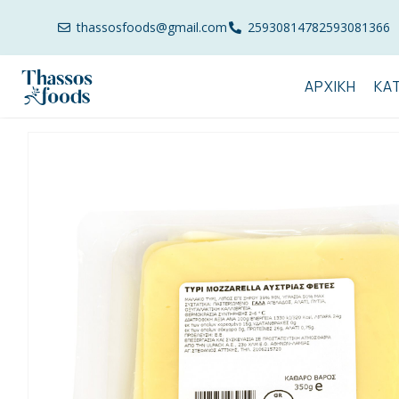
thassosfoods@gmail.com
2593081478
2593081366
ΑΡΧΙΚΉ
ΚΑ