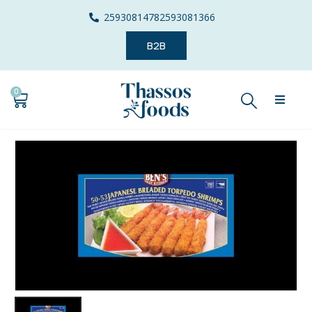
2593081478
2593081366
B2B
0