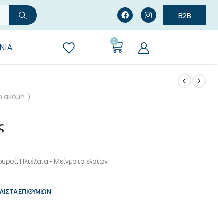
B2B
0
ΝΊΑ
 ακόμη. )
ς
ουρσί
,
Ηλιέλαια - Μείγματα ελαίων
ΛΊΣΤΑ ΕΠΙΘΥΜΙΏΝ