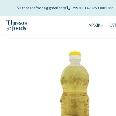
thassosfoods@gmail.com
2593081478
2593081366
ΑΡΧΙΚΉ
ΚΑ