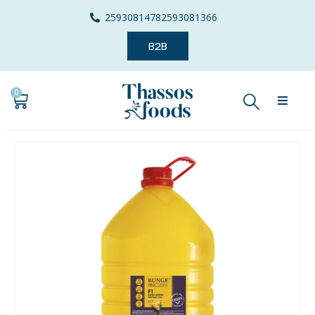
2593081478
2593081366
B2B
0