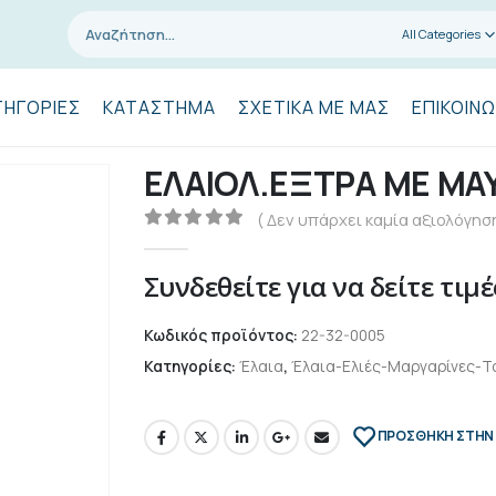
All Categories
ΤΗΓΟΡΊΕΣ
ΚΑΤΆΣΤΗΜΑ
ΣΧΕΤΙΚΆ ΜΕ ΜΑΣ
ΕΠΙΚΟΙΝΩ
ΕΛΑΙΟΛ.ΕΞΤΡΑ ΜΕ ΜΑ
( Δεν υπάρχει καμία αξιολόγηση
0
out of 5
Συνδεθείτε για να δείτε τιμέ
Κωδικός προϊόντος:
22-32-0005
Κατηγορίες:
Έλαια
,
Έλαια-Ελιές-Μαργαρίνες-Τ
ΠΡΌΣΘΉΚΗ ΣΤΗΝ 