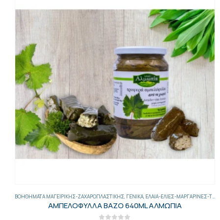
,
ΤΟΥΡΣΊ
ΓΕΝΙΚΑ
,
ΈΛΑΙΑ
,
ΈΛΑΙΑ-ΕΛΙΈΣ-ΜΑΡΓΑΡΊΝΕΣ-ΤΟΥΡΣΊ
,
ΗΛΙΈΛΑΙΑ - ΜΕΊΓΜΑΤΑ ΕΛΑΊΩΝ
PHASE ΜΑΓ.ΠΡ.ΑΡΩ.ΒΟΥΤ 12Χ900ML