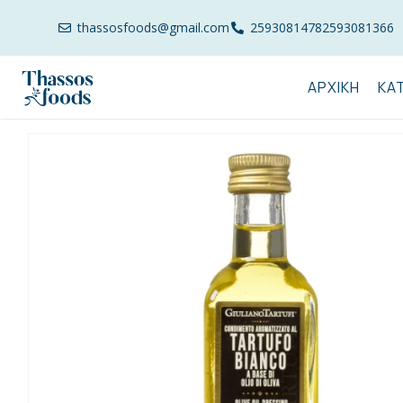
thassosfoods@gmail.com
2593081478
2593081366
ΑΡΧΙΚΉ
ΚΑ