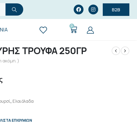
B2B
0
ΝΊΑ
ΥΡΗΣ ΤΡΟΥΦΑ 250ΓΡ
 ακόμη. )
ς
ουρσί
,
Ελαιόλαδα
ΛΊΣΤΑ ΕΠΙΘΥΜΙΏΝ