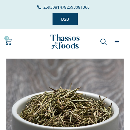
2593081478
2593081366
B2B
0