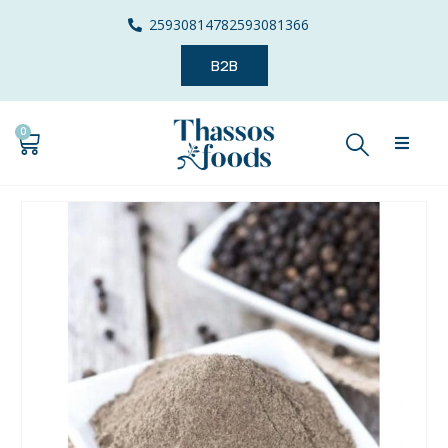
2593081478
2593081366
B2B
0