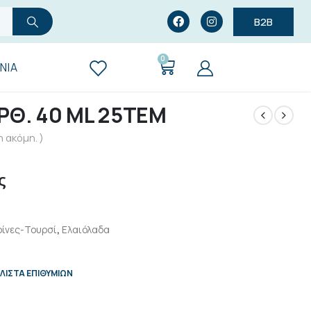
B2B
0
ΝΊΑ
ΡΘ. 40 ML 25ΤΕΜ
 ακόμη. )
ς
ίνες-Τουρσί
,
Ελαιόλαδα
ΛΊΣΤΑ ΕΠΙΘΥΜΙΏΝ