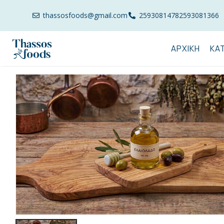
thassosfoods@gmail.com
2593081478
2593081366
ΑΡΧΙΚΉ
ΚΑ