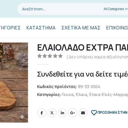
All Categories
ΤΗΓΟΡΊΕΣ
ΚΑΤΆΣΤΗΜΑ
ΣΧΕΤΙΚΆ ΜΕ ΜΑΣ
ΕΠΙΚΟΙΝΩ
ΕΛΑΙΟΛΑΔΟ ΕΧΤΡΑ ΠΑ
( Δεν υπάρχει καμία αξιολόγηση
0
out of 5
Συνδεθείτε για να δείτε τιμέ
Κωδικός προϊόντος:
99-33-0004
Κατηγορίες:
Γενικα
,
Έλαια
,
Έλαια-Ελιές-Μαργαρ
ΠΡΌΣΘΉΚΗ ΣΤΗΝ 